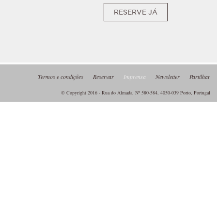
RESERVE JÁ
Termos e condições
Reservar
Imprensa
Newsletter
Partilhar
© Copyright 2016 · Rua do Almada, Nº 580-584, 4050-039 Porto, Portugal