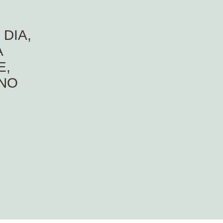
DIA,
A
E,
 NO