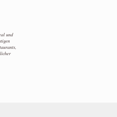
eal und
htigen
taurants,
licher