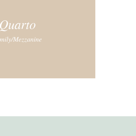
Quarto
mily/Mezzanine