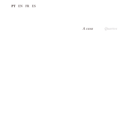
PT
EN
FR
ES
A casa
Quartos