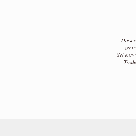
Dieses
zentr
Sehenswü
Tröde