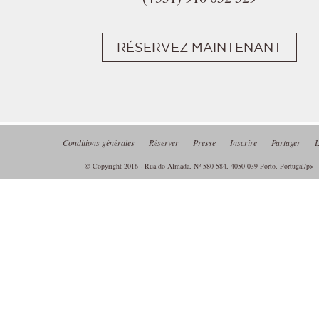
RÉSERVEZ MAINTENANT
Conditions générales
Réserver
Presse
Inscrire
Partager
L
© Copyright 2016 · Rua do Almada, Nº 580-584, 4050-039 Porto, Portugal/p>