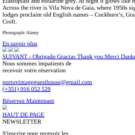
Elastoplast and estuarine grey. At night it glows like
Across the river is Vila Nova de Gaia, where 1950s si
lodges proclaim old English names – Cockburn’s, Gr
Croft.
Photograph: Alamy
En savoir plus
SUIVANT - Obrigado Gracias Thank you Merci Dank
Nous sommes impatients de
recevoir votre réservation
portovintageguesthouse@gmail.com
(+351) 916 052 529
Réservez Maintenant
HAUT DE PAGE
NEWSLETTER
S'inscrire pour recevoir les