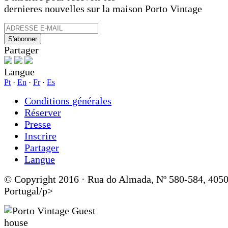
dernieres nouvelles sur la maison Porto Vintage
Partager
Langue
Pt
·
En
·
Fr
·
Es
Conditions générales
Réserver
Presse
Inscrire
Partager
Langue
© Copyright 2016 · Rua do Almada, Nº 580-584, 4050
Portugal/p>