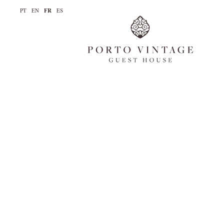
PT
EN
FR
ES
La maison
Chambres
Galerie
Actualités
Réserver
Contacts