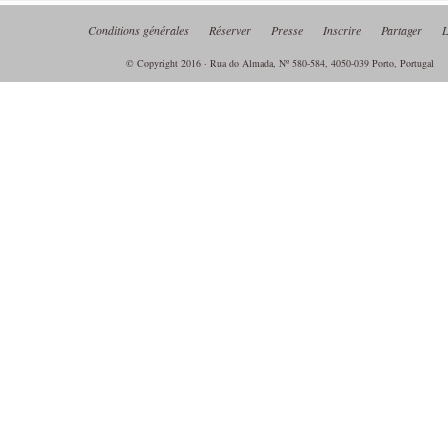
Conditions générales
Réserver
Presse
Inscrire
Partager
L
© Copyright 2016 · Rua do Almada, Nº 580-584, 4050-039 Porto, Portugal