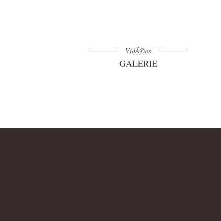
VidÃ©os
GALERIE